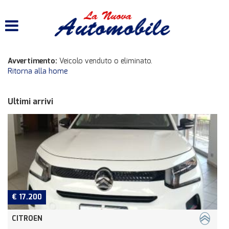
HOME
LISTA VEICOLI
Avvertimento:
Veicolo venduto o eliminato.
Ritorna alla home
ACQUISTIAMO USATO
Ultimi arrivi
ASSISTENZA
CONTATTI
€ 24.500
JEEP