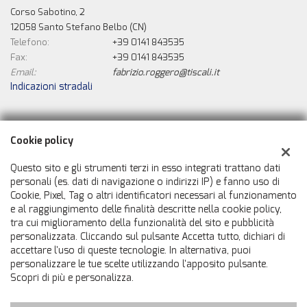
Corso Sabotino, 2
12058 Santo Stefano Belbo (CN)
Telefono:
+39 0141 843535
Fax:
+39 0141 843535
Email:
fabrizio.roggero@tiscali.it
Indicazioni stradali
Dati fiscali:
Cookie policy
La Nuova Automobile Di Roggero Fabrizio
Corso Sabotino, 2, Santo Stefano Belbo (CN)
Questo sito e gli strumenti terzi in esso integrati trattano dati
C.F/P.IVA:
01120220056
personali (es. dati di navigazione o indirizzi IP) e fanno uso di
Cookie, Pixel, Tag o altri identificatori necessari al funzionamento
Registro delle imprese:
CN
e al raggiungimento delle finalità descritte nella cookie policy,
tra cui miglioramento della funzionalità del sito e pubblicità
personalizzata. Cliccando sul pulsante Accetta tutto, dichiari di
accettare l'uso di queste tecnologie. In alternativa, puoi
personalizzare le tue scelte utilizzando l'apposito pulsante.
Scopri di più e personalizza.