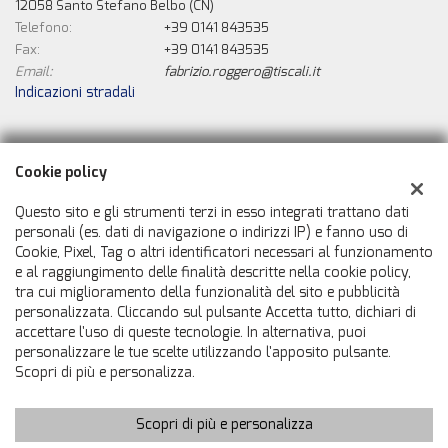
12058 Santo Stefano Belbo (CN)
Telefono:
+39 0141 843535
Fax:
+39 0141 843535
Email:
fabrizio.roggero@tiscali.it
Indicazioni stradali
Dati fiscali:
Cookie policy
La Nuova Automobile Di Roggero Fabrizio
Corso Sabotino, 2, Santo Stefano Belbo (CN)
Questo sito e gli strumenti terzi in esso integrati trattano dati
C.F/P.IVA:
01120220056
personali (es. dati di navigazione o indirizzi IP) e fanno uso di
Cookie, Pixel, Tag o altri identificatori necessari al funzionamento
Registro delle imprese:
CN
e al raggiungimento delle finalità descritte nella cookie policy,
tra cui miglioramento della funzionalità del sito e pubblicità
personalizzata. Cliccando sul pulsante Accetta tutto, dichiari di
accettare l'uso di queste tecnologie. In alternativa, puoi
personalizzare le tue scelte utilizzando l'apposito pulsante.
Scopri di più e personalizza.
Scopri di più e personalizza
Copyright © 2026 GestionaleAuto.com S.r.l., Tutti i diritti riservati
-
Leggi l'informativa sulla privacy
-
Cookie Policy