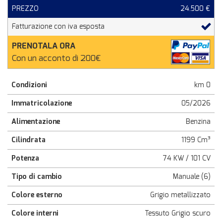
PREZZO
24.500 €
Fatturazione con iva esposta
PRENOTALA ORA
Con un acconto di 200€
Condizioni
km 0
Immatricolazione
05/2026
Alimentazione
Benzina
Cilindrata
1199 Cm³
Potenza
74 KW / 101 CV
Tipo di cambio
Manuale (6)
Colore esterno
Grigio metallizzato
Colore interni
Tessuto Grigio scuro