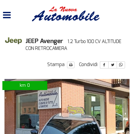
HOME
LISTA VEICOLI
JEEP Avenger
1.2 Turbo 100 CV ALTITUDE
ACQUISTIAMO USATO
CON RETROCAMERA
ASSISTENZA
Stampa
Condividi
CONTATTI
km 0
disponibile