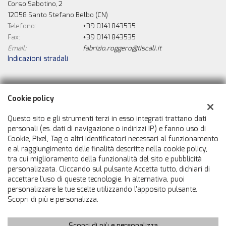
Corso Sabotino, 2
12058 Santo Stefano Belbo (CN)
Telefono:
+39 0141 843535
Fax:
+39 0141 843535
Email:
fabrizio.roggero@tiscali.it
Indicazioni stradali
Dati fiscali:
Cookie policy
La Nuova Automobile Di Roggero Fabrizio
Corso Sabotino, 2, Santo Stefano Belbo (CN)
Questo sito e gli strumenti terzi in esso integrati trattano dati
C.F/P.IVA:
01120220056
personali (es. dati di navigazione o indirizzi IP) e fanno uso di
Cookie, Pixel, Tag o altri identificatori necessari al funzionamento
Registro delle imprese:
CN
e al raggiungimento delle finalità descritte nella cookie policy,
tra cui miglioramento della funzionalità del sito e pubblicità
personalizzata. Cliccando sul pulsante Accetta tutto, dichiari di
accettare l'uso di queste tecnologie. In alternativa, puoi
personalizzare le tue scelte utilizzando l'apposito pulsante.
Scopri di più e personalizza.
Scopri di più e personalizza