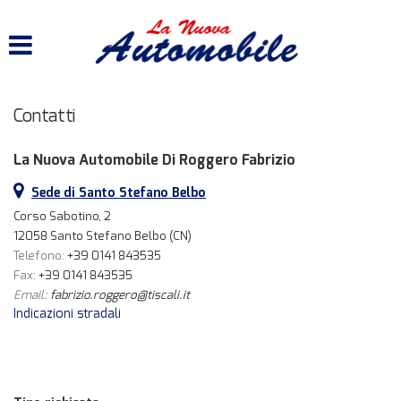
HOME
LISTA VEICOLI
Contatti
ACQUISTIAMO USATO
La Nuova Automobile Di Roggero Fabrizio
ASSISTENZA
Sede di Santo Stefano Belbo
Corso Sabotino, 2
CONTATTI
12058 Santo Stefano Belbo (CN)
Telefono:
+39 0141 843535
Fax:
+39 0141 843535
Email:
fabrizio.roggero@tiscali.it
Indicazioni stradali