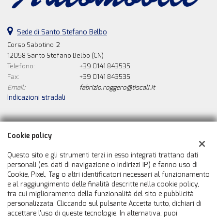
Sede di Santo Stefano Belbo
Corso Sabotino, 2
12058 Santo Stefano Belbo (CN)
Telefono:
+39 0141 843535
Fax:
+39 0141 843535
Email:
fabrizio.roggero@tiscali.it
Indicazioni stradali
Dati fiscali:
Cookie policy
La Nuova Automobile Di Roggero Fabrizio
Corso Sabotino, 2, Santo Stefano Belbo (CN)
Questo sito e gli strumenti terzi in esso integrati trattano dati
C.F/P.IVA:
01120220056
personali (es. dati di navigazione o indirizzi IP) e fanno uso di
Cookie, Pixel, Tag o altri identificatori necessari al funzionamento
Registro delle imprese:
CN
e al raggiungimento delle finalità descritte nella cookie policy,
tra cui miglioramento della funzionalità del sito e pubblicità
personalizzata. Cliccando sul pulsante Accetta tutto, dichiari di
accettare l'uso di queste tecnologie. In alternativa, puoi