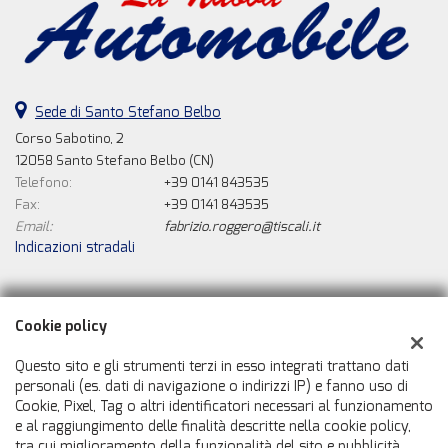
Sede di Santo Stefano Belbo
Corso Sabotino, 2
12058 Santo Stefano Belbo (CN)
Telefono:
+39 0141 843535
Fax:
+39 0141 843535
Email:
fabrizio.roggero@tiscali.it
Indicazioni stradali
Dati fiscali:
Cookie policy
La Nuova Automobile Di Roggero Fabrizio
Corso Sabotino, 2, Santo Stefano Belbo (CN)
Questo sito e gli strumenti terzi in esso integrati trattano dati
C.F/P.IVA:
01120220056
personali (es. dati di navigazione o indirizzi IP) e fanno uso di
Cookie, Pixel, Tag o altri identificatori necessari al funzionamento
Registro delle imprese:
CN
e al raggiungimento delle finalità descritte nella cookie policy,
tra cui miglioramento della funzionalità del sito e pubblicità