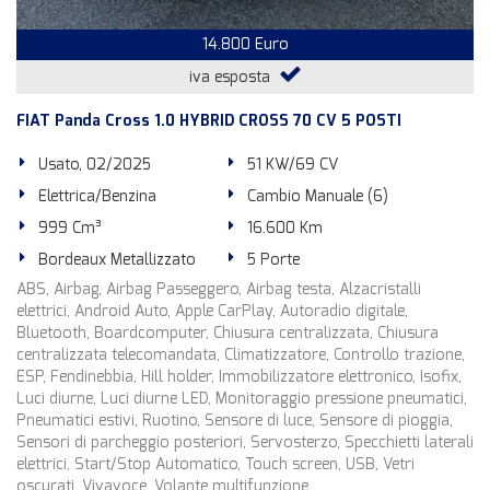
14.800 Euro
iva esposta
FIAT Panda Cross 1.0 HYBRID CROSS 70 CV 5 POSTI
Usato, 02/2025
51 KW/69 CV
Elettrica/Benzina
Cambio Manuale (6)
999 Cm³
16.600 Km
Bordeaux Metallizzato
5 Porte
ABS, Airbag, Airbag Passeggero, Airbag testa, Alzacristalli
elettrici, Android Auto, Apple CarPlay, Autoradio digitale,
Bluetooth, Boardcomputer, Chiusura centralizzata, Chiusura
centralizzata telecomandata, Climatizzatore, Controllo trazione,
ESP, Fendinebbia, Hill holder, Immobilizzatore elettronico, Isofix,
Luci diurne, Luci diurne LED, Monitoraggio pressione pneumatici,
Pneumatici estivi, Ruotino, Sensore di luce, Sensore di pioggia,
Sensori di parcheggio posteriori, Servosterzo, Specchietti laterali
elettrici, Start/Stop Automatico, Touch screen, USB, Vetri
oscurati, Vivavoce, Volante multifunzione