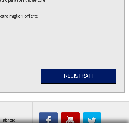
 ad operatori
del settore
stre migliori offerte
REGISTRATI
Fabrizio
 Belbo (CN)