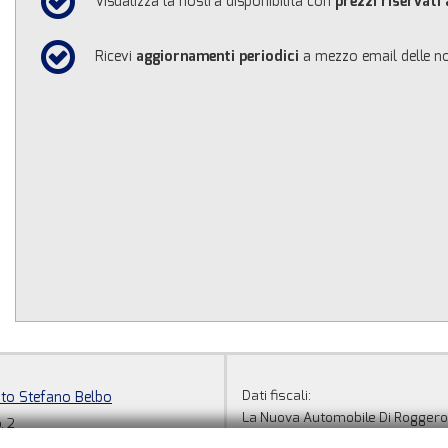
Visualizza la nostra disponibilità con
prezzi riservati
Ricevi
aggiornamenti periodici
a mezzo email delle no
Dati fiscali:
nto Stefano Belbo
La Nuova Automobile Di Roggero 
, 2
Corso Sabotino, 2, Santo Stefano
efano Belbo (CN)